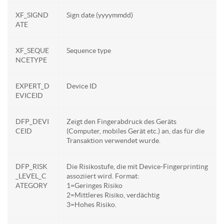
XF_SIGND
Sign date (yyyymmdd)
ATE
XF_SEQUE
Sequence type
NCETYPE
EXPERT_D
Device ID
EVICEID
DFP_DEVI
Zeigt den Fingerabdruck des Geräts
CEID
(Computer, mobiles Gerät etc.) an, das für die
Transaktion verwendet wurde.
DFP_RISK
Die Risikostufe, die mit Device-Fingerprinting
_LEVEL_C
assoziiert wird. Format:
ATEGORY
1=Geringes Risiko
2=Mittleres Risiko, verdächtig
3=Hohes Risiko.