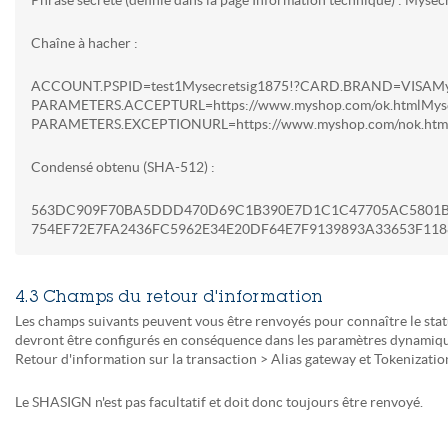
Phrase secrète (définie dans la page Information technique) : Myse
Chaîne à hacher :
ACCOUNT.PSPID=test1Mysecretsig1875!?CARD.BRAND=VISAMys
PARAMETERS.ACCEPTURL=https://www.myshop.com/ok.htmlMyse
PARAMETERS.EXCEPTIONURL=https://www.myshop.com/nok.html
Condensé obtenu (SHA-512) :
563DC909F70BA5DDD470D69C1B390E7D1C1C47705AC5801B
754EF72E7FA2436FC5962E34E20DF64E7F9139893A33653F118
4.3 Champs du retour d'information
Les champs suivants peuvent vous être renvoyés pour connaître le statut 
devront être configurés en conséquence dans les paramètres dynamiqu
Retour d'information sur la transaction > Alias gateway et Tokenizati
Le SHASIGN n'est pas facultatif et doit donc toujours être renvoyé.