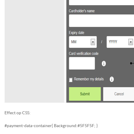
Effect op CSS:
#payment-data-container{ Background:#5F5F5F; }