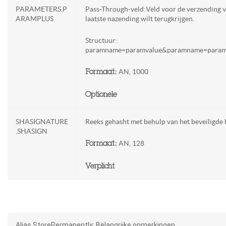
PARAMETERS.P
Pass-Through-veld:Veld voor de verzending v
ARAMPLUS
laatste nazending wilt terugkrijgen.
Structuur:
paramname=paramvalue&paramname=para
AN, 1000
Formaat:
Optionele
SHASIGNATURE
Reeks gehasht met behulp van het beveiligde 
.SHASIGN
AN, 128
Formaat:
Verplicht
Alias.StorePermanently: Belangrijke opmerkingen