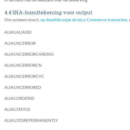
in verband met de feedback over de bewerking.
4.4 SHA-handtekening voor output
Ons systeem stuurt,
op dezelfde wijze als bij e-Commerce-transacties
,
ALIAS.ALIASID
ALIAS.NCERROR
ALIAS.NCERRORCARDNO
ALIAS.NCERRORCN
ALIAS.NCERRORCVC
ALIAS.NCERRORED
ALIAS.ORDERID
ALIAS.STATUS
ALIAS.STOREPERMANENTLY