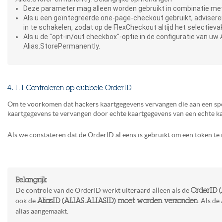
Deze parameter mag
alleen worden gebruikt in combinatie me
Als u een geïntegreerde one-page-checkout gebruikt, advisere
in te schakelen, zodat op de FlexCheckout altijd het selectie
Als u de "opt-in/out checkbox"-optie in de configuratie van uw
Alias.StorePermanently.
4.1.1 Controleren op dubbele OrderID
Om te voorkomen dat hackers kaartgegevens vervangen die aan een speci
kaartgegevens te vervangen door echte kaartgegevens van een echte ka
Als we constateren dat de OrderID al eens is gebruikt om een token te 
Belangrijk
De controle van de OrderID werkt uiteraard alleen als de
OrderID 
ook de
. Als d
AliasID (ALIAS.ALIASID) moet worden verzonden
alias aangemaakt.