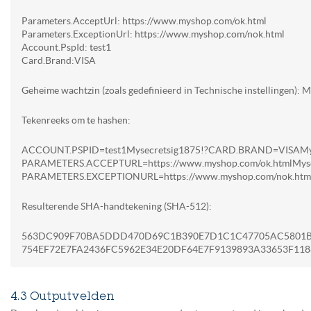
Parameters.AcceptUrl: https://www.myshop.com/ok.html
Parameters.ExceptionUrl: https://www.myshop.com/nok.html
Account.PspId: test1
Card.Brand:VISA
Geheime wachtzin (zoals gedefinieerd in Technische instellingen): 
Tekenreeks om te hashen:
ACCOUNT.PSPID=test1Mysecretsig1875!?CARD.BRAND=VISAMys
PARAMETERS.ACCEPTURL=https://www.myshop.com/ok.htmlMyse
PARAMETERS.EXCEPTIONURL=https://www.myshop.com/nok.html
Resulterende SHA-handtekening (SHA-512):
563DC909F70BA5DDD470D69C1B390E7D1C1C47705AC5801B
754EF72E7FA2436FC5962E34E20DF64E7F9139893A33653F118
4.3 Outputvelden