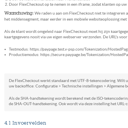
Door FlexCheckout op te nemen in een iframe, zodat klanten op uw 
We raden u aan om FlexCheckout niet te integreren a
Waarschuwing:
het middensegment, maar eerder in een mobiele websiteoplossing met 
Als de klant wordt omgeleid naar FlexCheckout moet hij zijn kaartge
kaartgegevens nooit via uw eigen webserver verzonden. De URL's voor 
Testmodus: https://paypage.test.v-psp.com/Tokenization/HostedPag
Productiemodus: https://secure.paypage.be/Tokenization/HostedP
De FlexCheckout werkt standaard met UTF-8-tekencodering. Wilt u i
uw backoffice: Configuratie > Technische instellingen > Algemene 
Als de SHA-handtekening wordt berekend met de ISO-tekencodering mo
de SHA-OUT-handtekening. Ook wordt via deze instelling het URL-c
4.1 Invoervelden