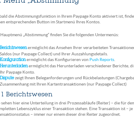
. Menü „Abstimmung“
bald die Abstimmungsfunktion in Ihrem Paypage Konto aktiviert ist, finde
nen entsprechenden Button im Startmenü Ihres Kontos.
 Hauptmenü „Abstimmung“ finden Sie die folgenden Untermenüs:
ermöglicht das Ansehen Ihrer verarbeiteten Transaktionen
Berichtswesen
Saldos (nur Paypage Collect) und Ihrer Auszahlungsdetails.
ermöglicht das Konfigurieren von
Push Reports
.
Konfiguration
ermöglicht das Herunterladen verschiedener Berichte, di
Herunterladen
Ihr Paypage Konto.
zeigt Ihnen Beleganforderungen und Rückbelastungen (Chargeba
Dispute
Zusammenhang mit Ihren Kartentransaktionen (nur Paypage Collect)
.1 Berichtswesen
e sehen hier eine Unterteilung in drei Prozessabläufe (Reiter) – die für de
mpletten Lebenszyklus einer Transaktion stehen. Eine Transaktion ist – je
ansaktionsstatus – immer nur einem dieser drei Reiter zugeordnet.