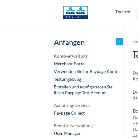
Themen
Anfangen
Ho
R
Kontoverwaltung
Merchant Portal
Verwenden Sie Ihr Paypage Konto
Da
Ko
Testumgebung
Erstellen und konfigurieren Sie
Di
Ihren Paypage Test Account
da
Acquiring-Services
Da
Paypage Collect
Da
= 
Benutzerverwaltung
Da
User Manager
zu 