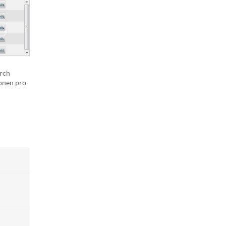
urch
onen pro