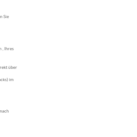
n Sie
 , Ihres
rekt über
cks) im
n
 nach