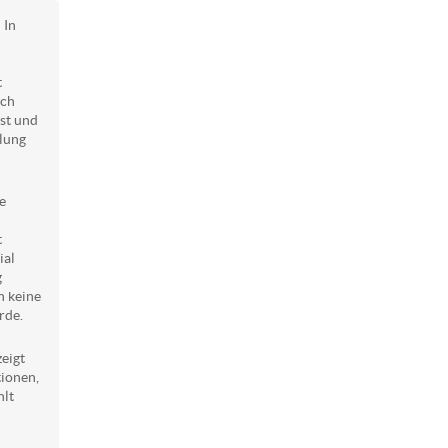
: In
t
och
ist und
lung
le
t
ial
g
ch keine
rde.
zeigt
tionen,
hlt