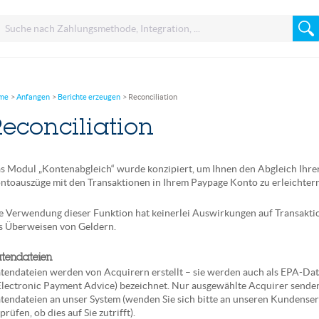
me
Anfangen
Berichte erzeugen
Reconciliation
econciliation
s Modul „Kontenabgleich“ wurde konzipiert, um Ihnen den Abgleich Ihre
ntoauszüge mit den Transaktionen in Ihrem Paypage Konto zu erleichtern
e Verwendung dieser Funktion hat keinerlei Auswirkungen auf Transakti
s Überweisen von Geldern.
tendateien
tendateien werden von Acquirern erstellt – sie werden auch als EPA-Da
Electronic Payment Advice) bezeichnet. Nur ausgewählte Acquirer sende
tendateien an unser System (wenden Sie sich bitte an unseren Kundenser
prüfen, ob dies auf Sie zutrifft).