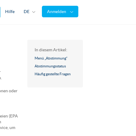
Hilfe
DE
Anmelden
In diesem Artikel:
Menü „Abstimmung“
Abstimmungsstatus
r
Häufig gestellte Fragen
.
onen oder
teien (EPA
n
vice, um