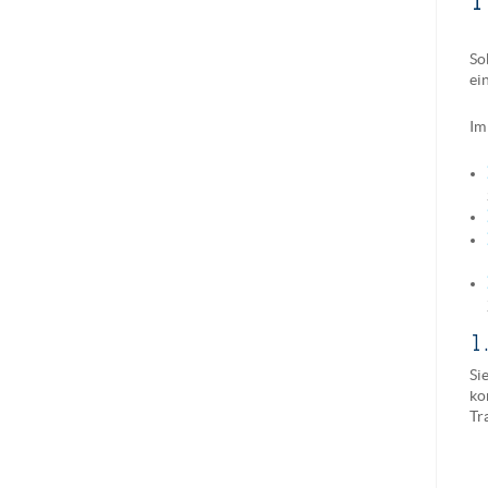
1
So
ei
Im
1
Si
ko
Tr