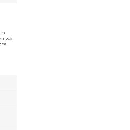
nen
er noch
sst.